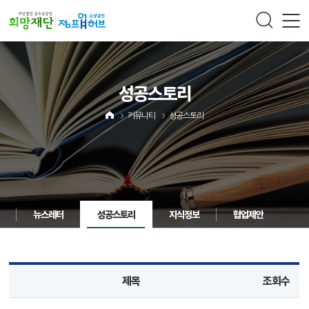
주메뉴 바로가기
컨텐츠 바로가기
성공스토리
커뮤니티
성공스토리
뉴스레터
성공스토리
지식정보
협업제안
제목
조회수