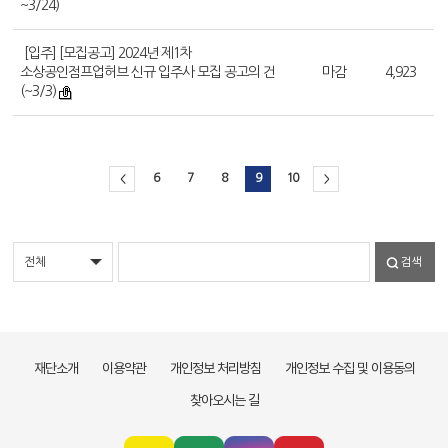
~3/24)
[입주] [모집공고] 2024년 제1차
소상공인점프업허브 신규 입주사 모집 공고의 건
마감
4,923
(~3/3)
6
7
8
9
10
<
>
검색
재단소개
이용약관
개인정보 처리방침
개인정보 수집 및 이용동의
찾아오시는 길