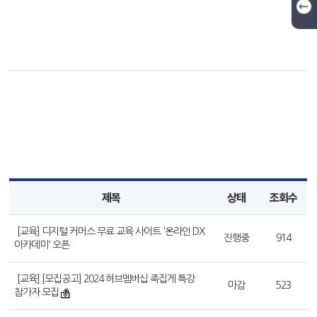
제목
상태
조회수
[교육] 디지털 커머스 무료 교육 사이트 '온라인 DX
진행중
914
아카데미' 오픈
[교육] [모집공고] 2024 허브멤버십 족집게 특강
마감
523
참가자 모집