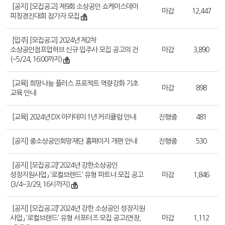
[공지] [모집공고] 제9회 소상공인 쇼케이스데이
마감
12,447
피칭경진대회 참가자 모집
[입주] [모집공고] 2024년 제2차
소상공인점프업허브 신규 입주사 모집 공고의 건
마감
3,890
(~5/24, 16:00까지)
[교육] 희망나눔 플러스 프로젝트 역량강화 기초
마감
898
교육 안내
[교육] 2024년 DX 아카데미 1년 커리큘럼 안내
진행중
481
[공지] 중소상공인희망재단 홈페이지 개편 안내
진행중
530
[공지] [모집공고]「2024년 강한소상공인
성장지원사업」 '로컬브랜드' 유형 파트너 모집 공고
마감
1,846
(3/4~3/29, 16시까지)
[공지] [모집공고]「2024년 강한 소상공인 성장지원
사업」 '로컬브랜드' 유형 서포터즈 모집 공고(연장,
마감
1,112