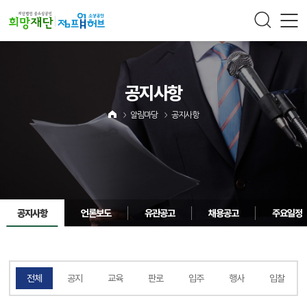
주메뉴 바로가기
컨텐츠 바로가기
공지사항
알림마당
공지사항
공지사항
언론보도
유관공고
채용공고
주요일정
전체
공지
교육
판로
입주
행사
입찰