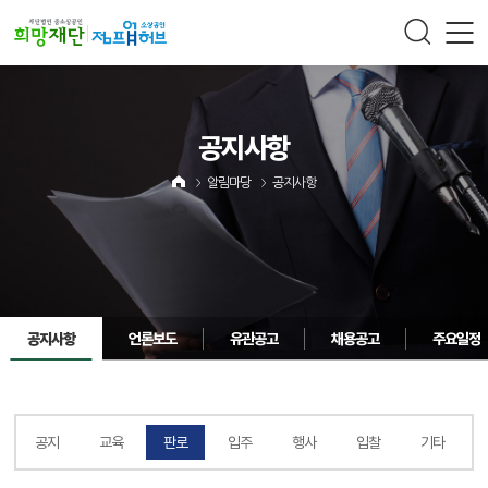
주메뉴 바로가기
컨텐츠 바로가기
공지사항
알림마당
공지사항
공지사항
언론보도
유관공고
채용공고
주요일정
공지
교육
판로
입주
행사
입찰
기타