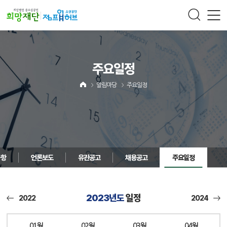
주메뉴 바로가기
컨텐츠 바로가기
주요일정
알림마당
주요일정
사항
언론보도
유관공고
채용공고
주요일정
2023년도
일정
2022
2024
01월
02월
03월
04월