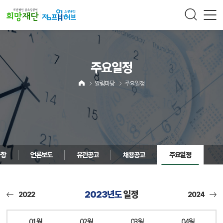
주메뉴 바로가기
컨텐츠 바로가기
주요일정
알림마당
주요일정
사항
언론보도
유관공고
채용공고
주요일정
2023년도
일정
2022
2024
01월
02월
03월
04월