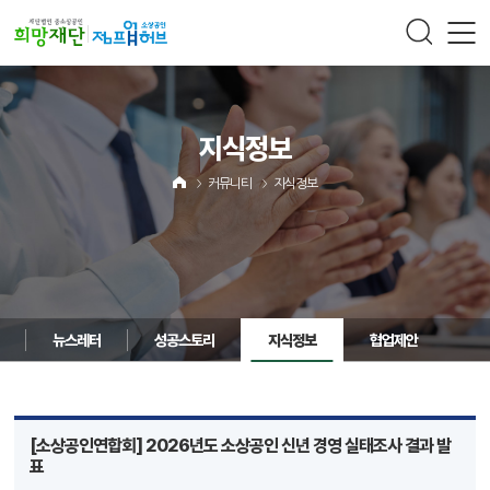
주메뉴 바로가기
컨텐츠 바로가기
지식정보
커뮤니티
지식정보
뉴스레터
성공스토리
지식정보
협업제안
[소상공인연합회] 2026년도 소상공인 신년 경영 실태조사 결과 발
표