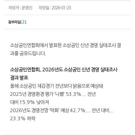
작성자 : 운영진
작성일 : 2026-01-23
2
첨부파일(
)
소상공인연합회에서 발표한 소상공인 신년 경영 실태조사 결
과를 공유드립니다
.
소상공인연합회
, 2026
년도 소상공인 신년 경영 실태조사
결과 발표
올해 소상공인 체감경기 전년보다 밝음으로 예상돼
2025
년 경영환경 평가
‘
나쁨
’ 53.3%...
전년
대비
15.9%
낮아져
2026
년도 경영전망
‘
악화
’
예상
42.7%...
전년 대비
...
23.3%
하락