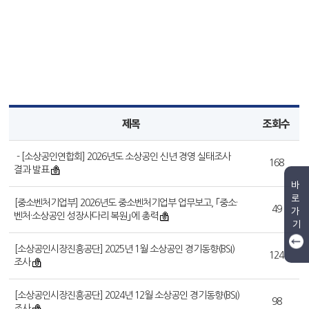
제목
조회수
- [소상공인연합회] 2026년도 소상공인 신년 경영 실태조사
168
결과 발표
바
로
[중소벤처기업부] 2026년도 중소벤처기업부 업무보고, ｢중소·
49
가
벤처·소상공인 성장사다리 복원｣에 총력
기
[소상공인시장진흥공단] 2025년 1월 소상공인 경기동향(BSI)
124
조사
[소상공인시장진흥공단] 2024년 12월 소상공인 경기동향(BSI)
98
조사