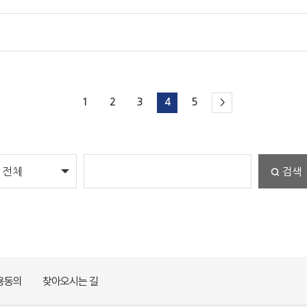
1
2
3
4
5
>
검색
용동의
찾아오시는 길