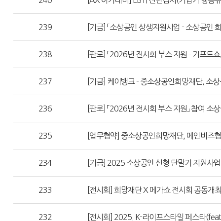
240
[AX 아카데미] EBTI 진단검사(기업가 행동유
239
[기금] 「소상공인 상생지원사업 - 소상공인
238
[판로] 「2026년 전시회 부스 지원 - 기프트
237
[기금] 케이뱅크 - 중소상공인희망재단, 소
236
[판로] 「2026년 전시회 부스 지원」 참여 소
235
[업무협약] 중소상공인희망재단, 메인비즈협회
234
[기금] 2025 소상공인 신형 단말기 지원사업
233
[전시회] 희망재단 X 메가쇼 전시회 공동개
232
[전시회] 2025. K-라이프스타일 페스타(feat.