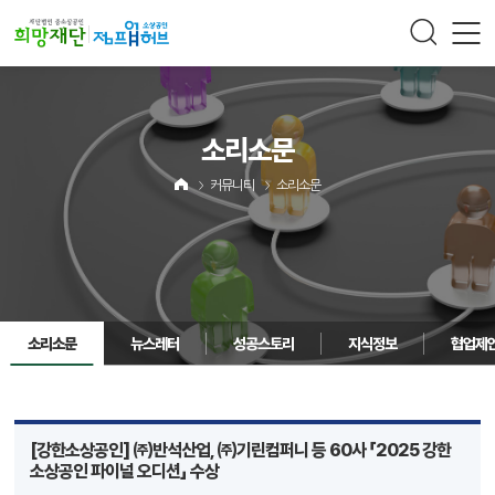
주메뉴 바로가기
컨텐츠 바로가기
소리소문
커뮤니티
소리소문
소리소문
뉴스레터
성공스토리
지식정보
협업제
[강한소상공인] ㈜반석산업, ㈜기린컴퍼니 등 60사 「2025 강한
소상공인 파이널 오디션」 수상