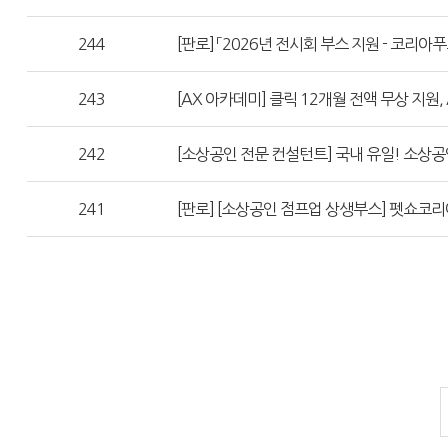
244
[판로] 「2026년 전시회 부스 지원 - 코리
243
[AX 아카데미] 클릭 12개월 전액 무상 지
242
[소상공인 전문 컨설턴트] 국내 유일! 소상공
241
[판로] [소상공인 점프업 상생부스] 펫쇼코