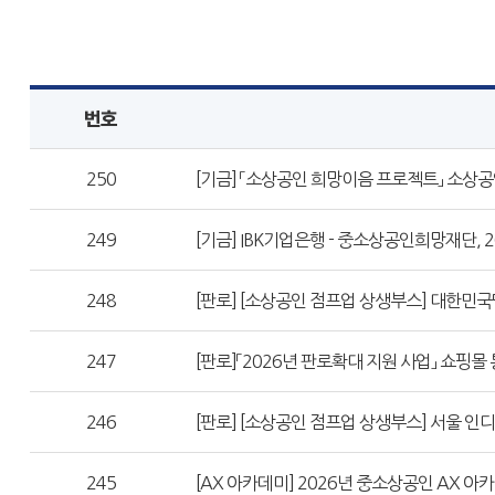
번호
250
[기금] 「소상공인 희망이음 프로젝트」 소상공인
249
[기금] IBK기업은행 - 중소상공인희망재단,
248
[판로] [소상공인 점프업 상생부스] 대한
247
[판로]「2026년 판로확대 지원 사업」 쇼핑몰
246
[판로] [소상공인 점프업 상생부스] 서울 
245
[AX 아카데미] 2026년 중소상공인 AX 아카데미