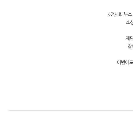
<전시회 부스
소상
재단
참
이번에도 