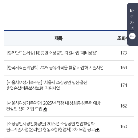
바
로
가
기
제목
조회수
[함께만드는세상] KB증권 소상공인 지원사업 '깨비상점'
173
[한국저작권위원회] 2025 공유저작물 활용 사업화 지원사업
169
[서울시여성가족재단] '서울시 소상공인 임신·출산
174
휴업손실비용보상보험' 지원사업
[서울시여성가족재단] 2025년 직장 내 성희롱·성폭력 예방
162
컨설팅 참여 기업 모집
[소상공인시장진흥공단] 2025년 소상공인 협업활성화
160
판로지원사업(온라인) 협동조합(협업체) 2차 모집 공고