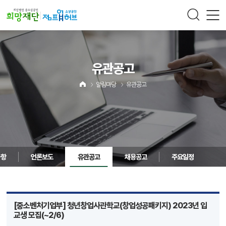
주메뉴 바로가기
컨텐츠 바로가기
유관공고
알림마당
유관공고
사항
언론보도
유관공고
채용공고
주요일정
[중소벤처기업부] 청년창업사관학교(창업성공패키지) 2023년 입
교생 모집(~2/6)