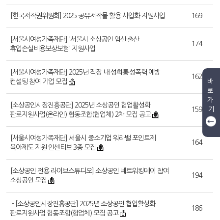
[한국저작권위원회] 2025 공유저작물 활용 사업화 지원사업
169
[서울시여성가족재단] '서울시 소상공인 임신·출산
174
휴업손실비용보상보험' 지원사업
[서울시여성가족재단] 2025년 직장 내 성희롱·성폭력 예방
162
바
컨설팅 참여 기업 모집
로
가
[소상공인시장진흥공단] 2025년 소상공인 협업활성화
기
159
판로지원사업(온라인) 협동조합(협업체) 2차 모집 공고
[서울시여성가족재단] 서울시 중소기업 워라밸 포인트제
164
육아제도 지원 인센티브 3종 모집
[소상공인 전용 라이브스튜디오] 소상공인 네트워킹데이 참여
194
소상공인 모집
- [소상공인시장진흥공단] 2025년 소상공인 협업활성화
186
판로지원사업 협동조합(협업체) 모집 공고