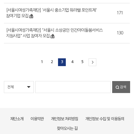
[서울시여성가족재단] '서울시 중소기업 워라밸 포인트제'
171
참여기업 모집
[서울시여성가족재단] "서울시 소상공인 민간아이돌봄서비스
130
지원사업" 사업 참여자 모집
1
2
3
4
5
>
검색
재단소개
이용약관
개인정보 처리방침
개인정보 수집 및 이용동의
찾아오시는 길