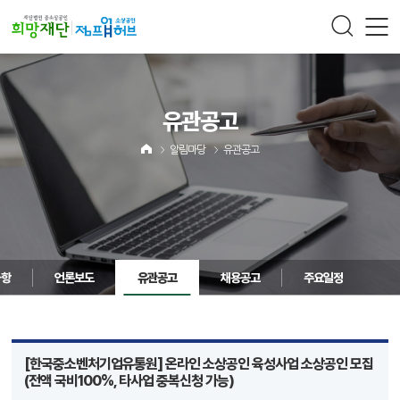
주메뉴 바로가기
컨텐츠 바로가기
유관공고
알림마당
유관공고
사항
언론보도
유관공고
채용공고
주요일정
[한국중소벤처기업유통원] 온라인 소상공인 육성사업 소상공인 모집
(전액 국비100%, 타사업 중복신청 가능)