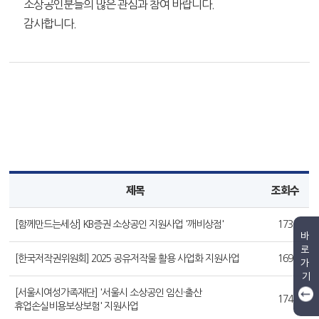
소상공인분들의 많은 관심과 참여 바랍니다.
감사합니다.
제목
조회수
[함께만드는세상] KB증권 소상공인 지원사업 '깨비상점'
173
바
로
[한국저작권위원회] 2025 공유저작물 활용 사업화 지원사업
169
가
기
[서울시여성가족재단] '서울시 소상공인 임신·출산
174
휴업손실비용보상보험' 지원사업