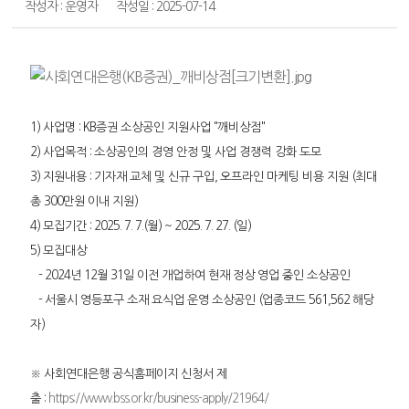
작성자 : 운영자
작성일 : 2025-07-14
1)
사업명
: KB
증권 소상공인 지원사업
"
깨비상점
"
2)
사업목적
:
소상공인의 경영 안정 및 사업 경쟁력 강화 도모
3)
지원내용
:
기자재 교체 및 신규 구입
,
오프라인 마케팅 비용 지원
(
최대
총
300
만원 이내 지원
)
4)
모집기간
: 2025. 7. 7.(
월
) ~ 2025. 7. 27. (
일
)
5)
모집대상
- 2024
년
12
월
31
일 이전 개업하여 현재 정상 영업 중인 소상공인
-
서울시 영등포구 소재 요식업 운영 소상공인
(
업종코드
561,562
해당
자
)
※ 사회연대은행 공식홈페이지 신청서 제
출
:
https://www.bss.or.kr/business-apply/21964/