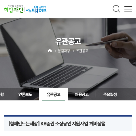
주메뉴 바로가기
컨텐츠 바로가기
유관공고
알림마당
유관공고
사항
언론보도
유관공고
채용공고
주요일정
[함께만드는세상] KB증권 소상공인 지원사업 '깨비상점'