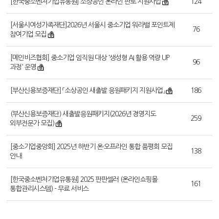
[한국중소벤처기업유통원] 소상공인 온라인 판로 지원사업
124
[서울시여성가족재단]2026년 서울시 중소기업 워라밸 포인트제
76
참여기업 모집
[메인비즈협회] 중소기업 임직원 대상 '생성형 AI 활용 역량 UP
96
과정' 운영
[부산신용보증재단] 「소상공인 새출발 응원패키지 지원사업」
186
(부산신용보증재단) 새출발응원패키지(2026년 경영지도
259
외부전문가 모집)
[중소기업중앙회] 2025년 하반기 온·오프라인 통합 품평회 모집
138
안내
[한국중소벤처기업유통원] 2025 판판셀러 (온라인쇼핑몰
161
통합관리시스템) - 무료 서비스