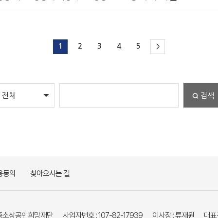
1
2
3
4
5
>
검색
용동의
찾아오시는 길
재)중소상공인희망재단
사업자번호 : 107-82-17939
이사장 : 류재원
대표전