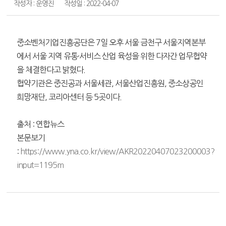
작성자 : 운영진
작성일 : 2022-04-07
중소벤처기업진흥공단은 7일 오후 서울 금천구 서울지역본부
에서 서울 지역 유통·서비스 산업 육성을 위한 다자간 업무협약
을 체결한다고 밝혔다.
협약기관은 중진공과 서울세관, 서울산업진흥원, 중소상공인
희망재단, 코리아센터 등 5곳이다.
출처 : 연합뉴스
본문보기
:
https://www.yna.co.kr/view/AKR20220407023200003?
input=1195m