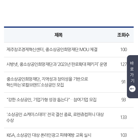
제목
조회수
제주창조경제혁신센터, 중소상공인희망재단 MOU 체결
100
바
사방넷, 중소상공인희망재단과 ‘2023년 판로확대 패키지’ 운영
127
로
가
중소상공인희망재단, 지역성과 창의성을 기반으로
기
91
혁신하는‘로컬브랜드’소상공인 모집
"강한 소상공인, 기업가형 성장 돕는다"…참여기업 모집
93
'소상공인 쇼케이스데이' 전국 결선 종료, 로렌츄컴퍼니 대상
133
수상
KISA, 소상공인 대상 온라인광고 피해예방 교육 실시
103