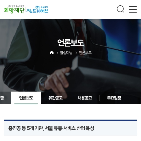
주메뉴 바로가기
컨텐츠 바로가기
언론보도
알림마당
언론보도
사항
언론보도
유관공고
채용공고
주요일정
중진공 등 5개 기관, 서울 유통·서비스 산업 육성