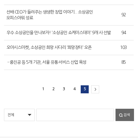
선배 CEO가 들려주는 생생한 창업 이야기... 소상공인
92
오피스아워 성료
우수 소상공인을 만나보자! '소상공인 쇼케이스데이' 9개 사 선발
94
오아시스마켓, 소상공인 희망 사다리 '희망장터' 오픈
103
- 중진공 등 5개 기관, 서울 유통·서비스 산업 육성
85
1
2
3
4
5
>
검색