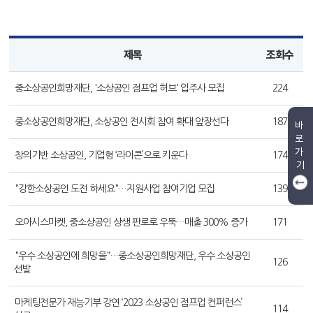
제목
조회수
중소상공인희망재단, '소상공인 점프업 허브' 입주사 모집
224
중소상공인희망재단, 소상공인 전시회 참여 확대 앞장선다
187
바
로
가
창의기반 소상공인, 기업형 ‘라이콘’으로 키운다
174
기
"강한소상공인 도전 하세요"…지원사업 참여기업 모집
139
오아시스마켓, 중소상공인 상생 판로로 우뚝…매출 300% 증가
171
"우수 소상공인에 희망을"…중소상공인희망재단, 우수 소상공인
126
선발
마케팅전문가 재능기부 강연 ‘2023 소상공인 점프업 컨퍼런스’
114