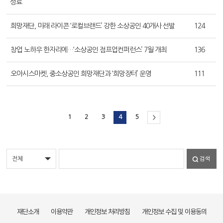
성료
희망재단, 미래 라이콘 ‘로컬브랜드’ 강한 소상공인 40개사 선발
124
창업 노하우 한자리에…‘소상공인 점프업컨퍼런스’ 7월 개최
136
오아시스마켓, 중소상공인 희망재단과 ‘희망장터’ 운영
111
1
2
3
4
5
>
검색
재단소개
이용약관
개인정보 처리방침
개인정보 수집 및 이용동의