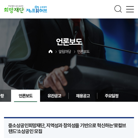
주메뉴 바로가기
컨텐츠 바로가기
언론보도
알림마당
언론보도
사항
언론보도
유관공고
채용공고
주요일정
중소상공인희망재단, 지역성과 창의성을 기반으로 혁신하는‘로컬브
랜드’소상공인 모집