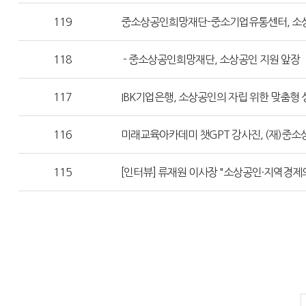
119
중소상공인희망재단-중소기업유통센터, 소상
118
- 중소상공인희망재단, 소상공인 지원 앞장
117
IBK기업은행, 소상공인의 자립 위한 맞춤형
116
미래교육아카데미 챗GPT 강사진, (재)중소
115
[인터뷰] 류재원 이사장 "소상공인·지역경제