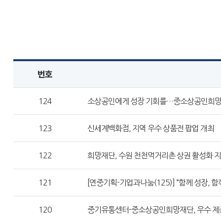
번호
124
소상공인에게 성장 기회를…중소상공인희망재
123
신세계백화점, 지역 우수 상품전 팝업 개최
122
희망재단, 수원 천천먹거리촌 상권 활성화 지
121
[연중기획-기업과나눔(125)] “함께 성장, 
120
중기유통센터-중소상공인희망재단, 우수 제