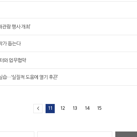
화관람 행사 개최’
작가 돕는다
터와 업무협약
습…‘실질적 도움에 열기 후끈’
11
12
13
14
15
<