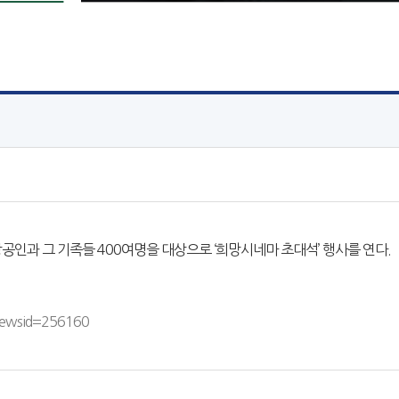
인과 그 기족들 400여명을 대상으로 ‘희망시네마 초대석’ 행사를 연다.
newsid=256160