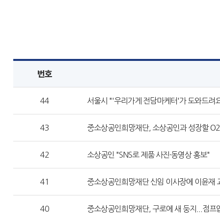
번호
44
서울시 "'우리가게 전담마케터'가 도와드려요
43
중소상공인희망재단, 소상공인과 성장할 O
42
소상공인 "SNS로 제품 사진·동영상 홍보"
41
중소상공인희망재단 신임 이사장에 이윤재 
40
중소상공인희망재단, 구로에 새 둥지...점프