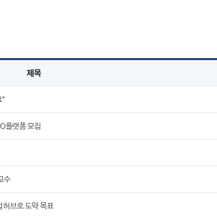
제목
"
2O플랫폼 모집
교수
업허브로 도약 목표