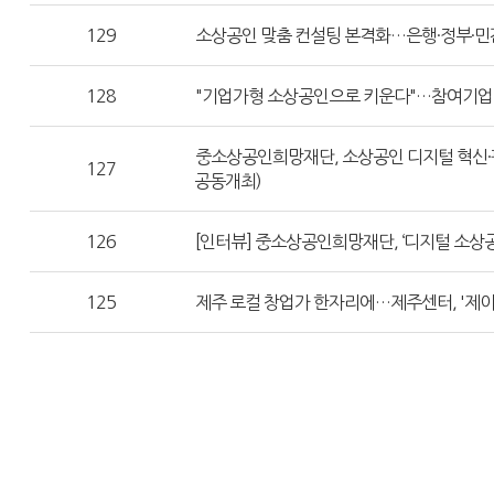
129
소상공인 맞춤 컨설팅 본격화…은행·정부·민
128
"기업가형 소상공인으로 키운다"…참여기업 
중소상공인희망재단, 소상공인 디지털 혁신·판
127
공동개최)
126
[인터뷰] 중소상공인희망재단, ‘디지털 소상
125
제주 로컬 창업가 한자리에…제주센터, '제