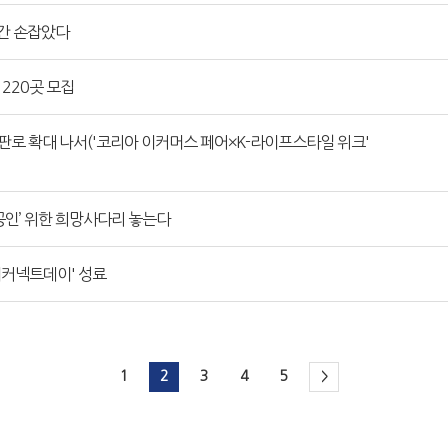
간 손잡았다
220곳 모집
로 확대 나서('코리아 이커머스 페어×K-라이프스타일 위크'
공인’ 위한 희망사다리 놓는다
이커넥트데이' 성료
1
2
3
4
5
>