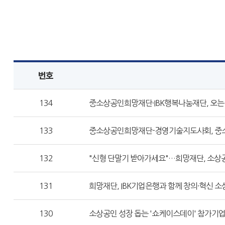
번호
134
중소상공인희망재단·IBK행복나눔재단, 오는
133
중소상공인희망재단-경영기술지도사회, 중소
132
"신형 단말기 받아가세요"…희망재단, 소상공
131
희망재단, IBK기업은행과 함께 창의·혁신 소
130
소상공인 성장 돕는 '쇼케이스데이' 참가기업