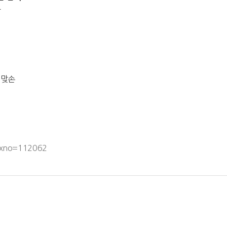
함
 맞손
idxno=112062