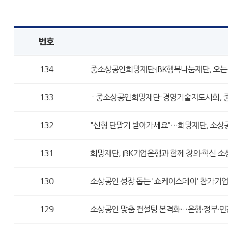
번호
134
중소상공인희망재단·IBK행복나눔재단, 오는
133
- 중소상공인희망재단-경영기술지도사회, 
132
"신형 단말기 받아가세요"…희망재단, 소상공
131
희망재단, IBK기업은행과 함께 창의·혁신 소
130
소상공인 성장 돕는 '쇼케이스데이' 참가기업
129
소상공인 맞춤 컨설팅 본격화…은행·정부·민