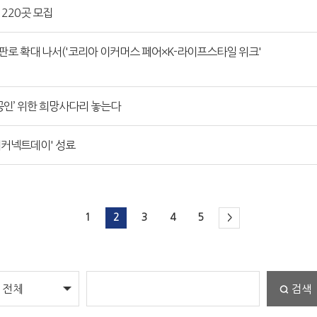
220곳 모집
로 확대 나서('코리아 이커머스 페어×K-라이프스타일 위크'
공인’ 위한 희망사다리 놓는다
이커넥트데이' 성료
1
2
3
4
5
>
검색