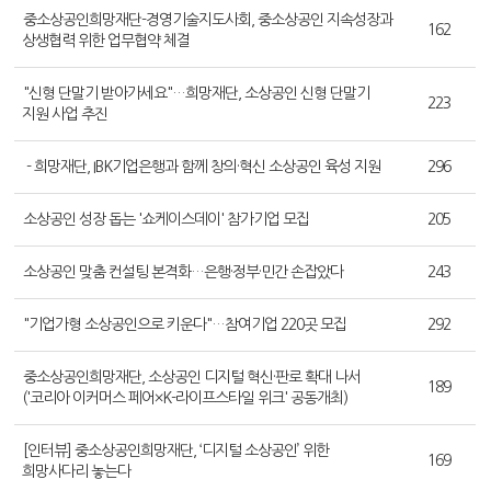
중소상공인희망재단-경영기술지도사회, 중소상공인 지속성장과
162
상생협력 위한 업무협약 체결
"신형 단말기 받아가세요"…희망재단, 소상공인 신형 단말기
223
지원 사업 추진
- 희망재단, IBK기업은행과 함께 창의·혁신 소상공인 육성 지원
296
소상공인 성장 돕는 '쇼케이스데이' 참가기업 모집
205
소상공인 맞춤 컨설팅 본격화…은행·정부·민간 손잡았다
243
"기업가형 소상공인으로 키운다"…참여기업 220곳 모집
292
중소상공인희망재단, 소상공인 디지털 혁신·판로 확대 나서
189
('코리아 이커머스 페어×K-라이프스타일 위크' 공동개최)
[인터뷰] 중소상공인희망재단, ‘디지털 소상공인’ 위한
169
희망사다리 놓는다