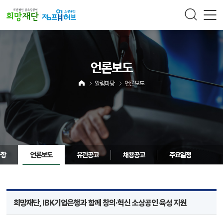
주메뉴 바로가기
컨텐츠 바로가기
언론보도
알림마당
언론보도
사항
언론보도
유관공고
채용공고
주요일정
희망재단, IBK기업은행과 함께 창의·혁신 소상공인 육성 지원