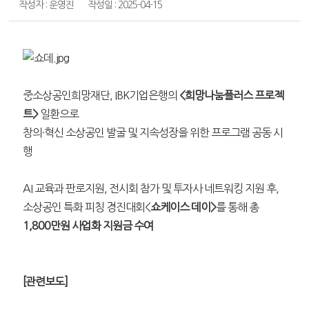
작성자 : 운영진
작성일 : 2025-04-15
중소상공인희망재단, IBK기업은행의
<희망나눔플러스 프로젝
트>
일환으로
창의·혁신 소상공인 발굴 및 지속성장을 위한 프로그램 공동 시
행
AI 교육과 판로지원, 전시회 참가 및 투자사 네트워킹 지원 후,
소상공인 특화 피칭 경진대회<
쇼케이스 데이>
를 통해 총
1,800만원 사업화 지원금 수여
[관련보도]