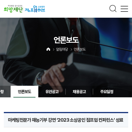
주메뉴 바로가기
컨텐츠 바로가기
언론보도
알림마당
언론보도
사항
언론보도
유관공고
채용공고
주요일정
마케팅전문가 재능기부 강연 ‘2023 소상공인 점프업 컨퍼런스’ 성료