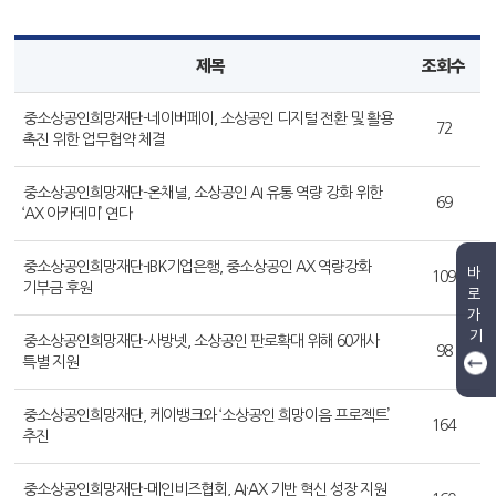
제목
조회수
중소상공인희망재단-네이버페이, 소상공인 디지털 전환 및 활용
72
촉진 위한 업무협약 체결
중소상공인희망재단-온채널, 소상공인 AI 유통 역량 강화 위한
69
‘AX 아카데미’ 연다
중소상공인희망재단-IBK기업은행, 중소상공인 AX 역량강화
바
109
기부금 후원
로
가
기
중소상공인희망재단-사방넷, 소상공인 판로확대 위해 60개사
98
특별 지원
중소상공인희망재단, 케이뱅크와 ‘소상공인 희망이음 프로젝트’
164
추진
중소상공인희망재단-메인비즈협회, AI·AX 기반 혁신 성장 지원