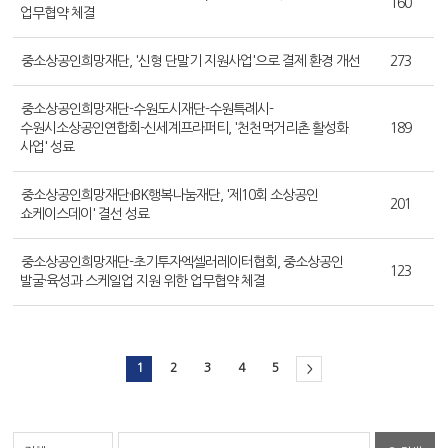
160
업무협약 체결
중소상공인희망재단, '신형 단말기 지원사업'으로 결제 환경 개선
273
중소상공인희망재단-수원도시재단-수원특례시-
수원시소상공인연합회-신세계프라퍼티, '천천먹거리촌 활성화
189
사업' 성료
중소상공인희망재단·IBK행복나눔재단, '제10회 소상공인
201
쇼케이스데이' 결선 성료
중소상공인희망재단-초기투자엑셀러레이터협회, 중소상공인
123
발굴·육성과 스케일업 지원 위한 업무협약 체결
1
2
3
4
5
>