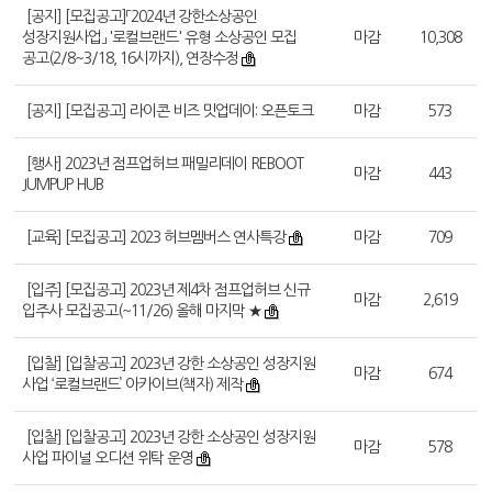
[공지] [모집공고]「2024년 강한소상공인
성장지원사업」 '로컬브랜드' 유형 소상공인 모집
마감
10,308
공고(2/8~3/18, 16시까지), 연장수정
[공지] [모집공고] 라이콘 비즈 밋업데이: 오픈토크
마감
573
[행사] 2023년 점프업허브 패밀리데이 REBOOT
마감
443
JUMPUP HUB
[교육] [모집공고] 2023 허브멤버스 연사특강
마감
709
[입주] [모집공고] 2023년 제4차 점프업허브 신규
마감
2,619
입주사 모집공고(~11/26) 올해 마지막 ★
[입찰] [입찰공고] 2023년 강한 소상공인 성장지원
마감
674
사업 ‘로컬브랜드’ 아카이브(책자) 제작
[입찰] [입찰공고] 2023년 강한 소상공인 성장지원
마감
578
사업 파이널 오디션 위탁 운영