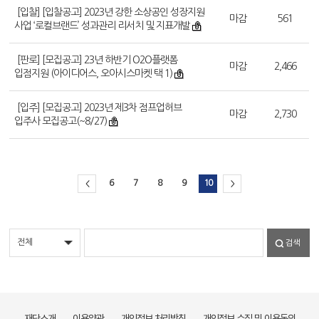
[입찰] [입찰공고] 2023년 강한 소상공인 성장지원
마감
561
사업 ‘로컬브랜드’ 성과관리 리서치 및 지표개발
[판로] [모집공고] 23년 하반기 O2O플랫폼
마감
2,466
입점지원 (아이디어스, 오아시스마켓 택 1)
[입주] [모집공고] 2023년 제3차 점프업허브
마감
2,730
입주사 모집공고(~8/27)
6
7
8
9
10
<
>
검색
재단소개
이용약관
개인정보 처리방침
개인정보 수집 및 이용동의