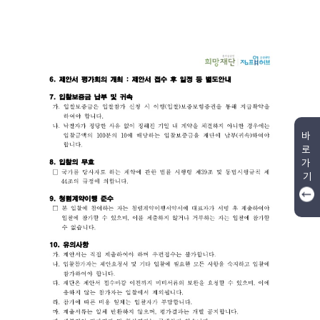
바
로
가
기