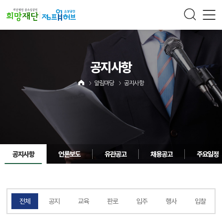
주메뉴 바로가기
컨텐츠 바로가기
공지사항
알림마당
공지사항
공지사항
언론보도
유관공고
채용공고
주요일정
전체
공지
교육
판로
입주
행사
입찰