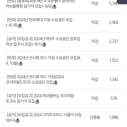
[판로] [품평회]희망재단과 오픈놀이 함께하는
마감
5,180
허브품평회 참가자 모집(~9/6)
[판로] 2024년 판로확대 지원 소상공인 모집
마감
2,903
(~8.18)
[공지] [모집공고] 2024년 제3차 소상공인 점프업
마감
2,737
허브 입주사 모집(~9/1)
[판로] 2024년 전시회 부스 지원 소상공인 모집(8,
마감
1,552
9, 10월)
[판로] 2024년 전시회 부스 지원(2024
마감
1,342
코리아빌드위크) 소상공인 모집
[공지] [모집공고] 2024 허브멤버십 프리미엄
마감
578
토크쇼 참가자 모집
[공지] [모집공고] 2024 스마트오피스 사용자 모집
진행중
1,896
(상시)