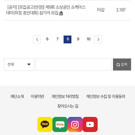
[공지] [모집공고(연장)] 제9회 소상공인 쇼케이스
마감
3,187
데이(피칭 경진대회) 참가자 모집
6
7
8
9
10
<
>
검색
재단소개
이용약관
개인정보 처리방침
개인정보 수집 및 이용동의
찾아오시는 길