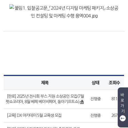
제목
상태
조회수
바
[판로] 2025년 전시회 부스 지원 소상공인 모집(7월
진행중
811
로
펫쇼코리아, 8월 베페 베이비페어, 동아기프트쇼)
가
기
[교육] DX 아카데미 5월 교육생 모집
진행중
267