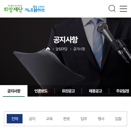
주메뉴 바로가기
컨텐츠 바로가기
공지사항
알림마당
공지사항
공지사항
언론보도
유관공고
채용공고
주요일정
전체
공지
교육
판로
입주
행사
입찰