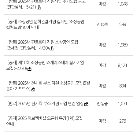
[판로] 2025년 판로확대 지원사업 추가모집 공고
마감
1,048
(판판셀러, ~5/21)
[공지] 소상공인 문화관람지원 캠페인 '소상공인
진행중
598
컬쳐드림' 참여 안내
[판로] 2025년 판로확대 지원 소상공인 모집
마감
1,989
(면세점, 판판셀러, ~4/30)
[공지] 제10회 소상공인 쇼케이스데이 참가기업
마감
8,121
모집(~4/30)
[판로] 2025년 전시회 부스 지원 소상공인 모집(5월
마감
804
동아 기프트쇼)
[판로] 2025년 전시회 부스 지원 사업 연간 일정
진행중
1,071
[공지] 2025 허브멤버십 오픈형 특강(1차) 모집
마감
276
안내