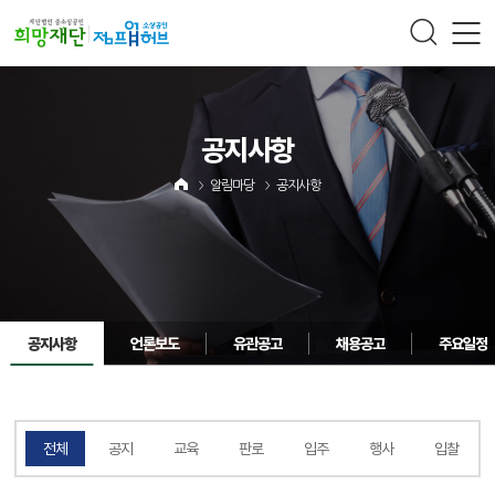
주메뉴 바로가기
컨텐츠 바로가기
공지사항
알림마당
공지사항
공지사항
언론보도
유관공고
채용공고
주요일정
전체
공지
교육
판로
입주
행사
입찰