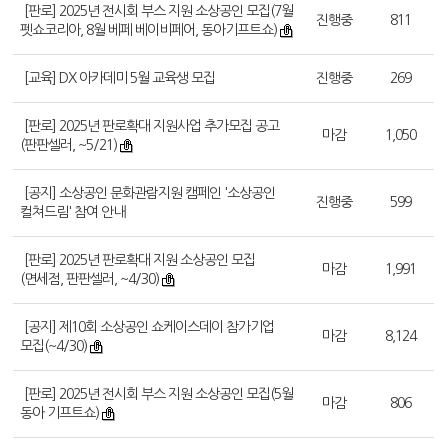
[판로] 2025년 전시회 부스 지원 소상공인 모집(7월
진행중
811
펫쇼코리아, 8월 베페 베이비페어, 동아기프트쇼)
[교육] DX 아카데미 5월 교육생 모집
진행중
269
[판로] 2025년 판로확대 지원사업 추가모집 공고
마감
1,050
(판판셀러, ~5/21)
[공지] 소상공인 문화관람지원 캠페인 '소상공인
진행중
599
컬쳐드림' 참여 안내
[판로] 2025년 판로확대 지원 소상공인 모집
마감
1,991
(면세점, 판판셀러, ~4/30)
[공지] 제10회 소상공인 쇼케이스데이 참가기업
마감
8,124
모집(~4/30)
[판로] 2025년 전시회 부스 지원 소상공인 모집(5월
마감
806
동아 기프트쇼)