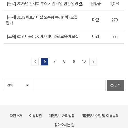
[판로] 2025년 전시회 부스 지원 사업 연간 일정
진행중
1,073
[공지] 2025 허브멤버십 오픈형 특강(1차) 모집
마감
279
안내
[교육] (희망나눔) DX 아카데미 4월 교육생 모집
마감
665
6
7
8
9
10
<
>
검색
재단소개
이용약관
개인정보 처리방침
개인정보 수집 및 이용동의
찾아오시는 길