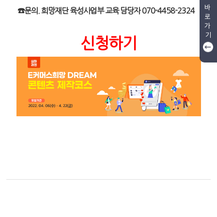
바
☎문의. 희망재단 육성사업부 교육 담당자 070-4458-2324
로
가
기
신청하기