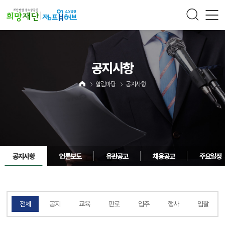
주메뉴 바로가기
컨텐츠 바로가기
공지사항
알림마당
공지사항
공지사항
언론보도
유관공고
채용공고
주요일정
전체
공지
교육
판로
입주
행사
입찰