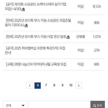
[공지] 제10회 소상공인 쇼케이스데이 참가기업
마감
8,124
모집(~4/30)
[판로] 2025년 전시회 부스 지원 소상공인 모집(5월
마감
806
동아 기프트쇼)
[판로] 2025년 전시회 부스 지원 사업 연간 일정
진행중
1,074
[공지] 2025 허브멤버십 오픈형 특강(1차) 모집
마감
279
안내
[교육] (희망나눔) DX 아카데미 4월 교육생 모집
마감
665
6
7
8
9
10
<
>
검색