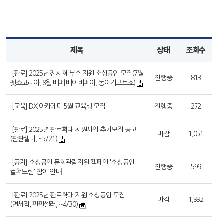
제목
상태
조회수
[판로] 2025년 전시회 부스 지원 소상공인 모집(7월
진행중
813
펫쇼코리아, 8월 베페 베이비페어, 동아기프트쇼)
[교육] DX 아카데미 5월 교육생 모집
진행중
272
[판로] 2025년 판로확대 지원사업 추가모집 공고
마감
1,051
(판판셀러, ~5/21)
[공지] 소상공인 문화관람지원 캠페인 '소상공인
진행중
599
컬쳐드림' 참여 안내
[판로] 2025년 판로확대 지원 소상공인 모집
마감
1,992
(면세점, 판판셀러, ~4/30)