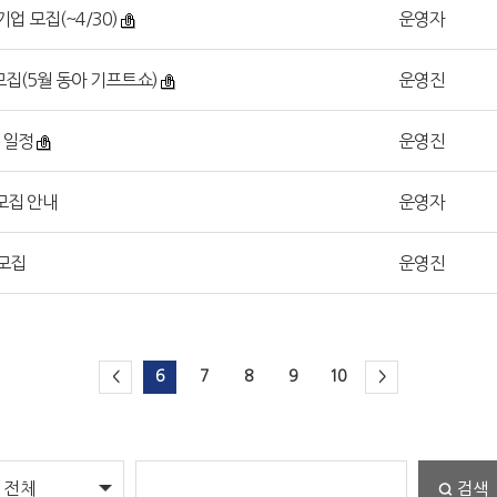
업 모집(~4/30)
운영자
모집(5월 동아 기프트쇼)
운영진
간 일정
운영진
 모집 안내
운영자
 모집
운영진
6
7
8
9
10
<
>
검색