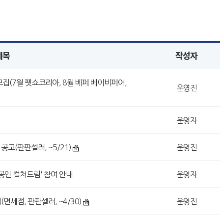
제목
작성자
모집(7월 펫쇼코리아, 8월 베페 베이비페어,
운영진
운영자
공고(판판셀러, ~5/21)
운영진
공인 컬쳐드림' 참여 안내
운영자
면세점, 판판셀러, ~4/30)
운영진