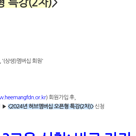
 특강(2차)
>
(상생)멤버십 회원'
w.heemangfdn.or.kr
) 회원가입 후,
청
▶
<2024년 허브멤버십 오픈형 특강(2차)>
신청