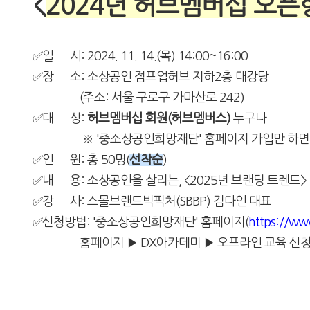
<
2024년 허브멤버십 오픈형
✅일 시: 2024. 11. 14.(목) 14:00~16:00
✅장 소: 소상공인 점프업허브 지하2층 대강당
(주소: 서울 구로구 가마산로 242)
✅대 상:
허브멤버십 회원(허브멤버스)
누구나
※ '중소상공인희망재단' 홈페이지 가입만 하면, '
✅인 원: 총 50명(
선착순
)
✅내 용: 소상공인을 살리는, <2025년 브랜딩 트렌드>
✅강 사: 스몰브랜드빅픽처(SBBP) 김다인 대표
✅신청방법: '중소상공인희망재단' 홈페이지(
https://ww
홈페이지 ▶ DX아카데미
▶
오프라인 교육 신