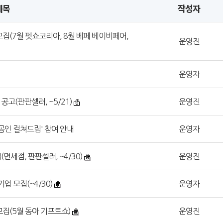
제목
작성자
모집(7월 펫쇼코리아, 8월 베페 베이비페어,
운영진
운영자
공고(판판셀러, ~5/21)
운영진
공인 컬쳐드림' 참여 안내
운영자
면세점, 판판셀러, ~4/30)
운영진
업 모집(~4/30)
운영자
모집(5월 동아 기프트쇼)
운영진