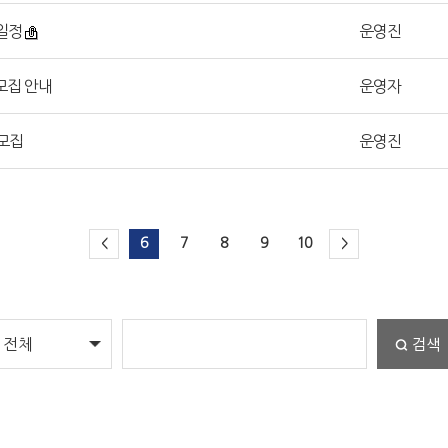
 일정
운영진
 모집 안내
운영자
 모집
운영진
6
7
8
9
10
<
>
검색