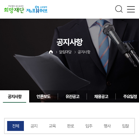
주메뉴 바로가기
컨텐츠 바로가기
공지사항
알림마당
공지사항
공지사항
언론보도
유관공고
채용공고
주요일정
전체
공지
교육
판로
입주
행사
입찰