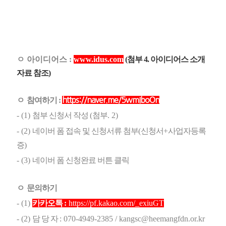
ㅇ 아이디어스 :
www.idus.com
(첨부 4. 아이디어스 소개
자료 참조)
ㅇ
참여하기 :
https://naver.me/5wmIboOn
- (1)
첨부 신청서 작성
(
첨부
. 2)
- (2)
네이버 폼 접속 및 신청서류 첨부
(
신청서
+
사업자등록
증)
- (3)
네이버 폼 신청완료 버튼 클릭
ㅇ
문의하기
- (1)
카카오톡
:
https://pf.kakao.com/_exiuGT
- (2)
담 당 자
: 070-4949-2385 / kangsc@heemangfdn.or.kr