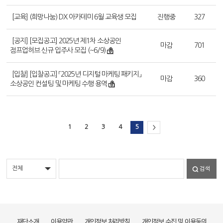
[교육] (희망나눔) DX 아카데미 6월 교육생 모집
진행중
327
[공지] [모집공고] 2025년 제1차 소상공인
마감
701
점프업허브 신규 입주사 모집 (~6/9)
[입찰] [입찰공고] 「2025년 디지털 마케팅 패키지」
마감
360
소상공인 컨설팅 및 마케팅 수행 용역
1
2
3
4
5
>
검색
재단소개
이용약관
개인정보 처리방침
개인정보 수집 및 이용동의