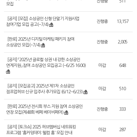
진행중
511
모집
[공지] [모집] 소상공인 신형 단말기 지원사업
진행중
13,157
참여기업 모집 공고(~7/4)
[판로] 2025년 디지털 마케팅 패키지 참여
진행중
2,005
소상공인 모집(~7/4)
[공지] 「2025년 글로컬 상권 내 강한 소상공인
연계지원」 참여 소상공인 모집공고 (~6/25 16:00)
마감
648
[공지] [모집공고] 2025년 제1차 소상공인
마감
510
점프업허브 신규 입주사 추가모집 (6/12~6/23)
[판로] 2025년 전시회 부스 지원 참여 소상공인
진행중
333
연장 모집(제48회 베페 베이비페어)
[공지] [토크쇼] 2025 허브멤버십 네트워킹
마감
287
프로그램 '홈커밍데이: 웰컴 홈' 모집 안내