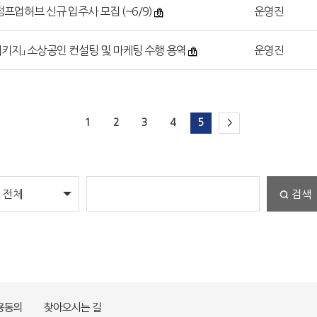
점프업허브 신규 입주사 모집 (~6/9)
운영진
 패키지」 소상공인 컨설팅 및 마케팅 수행 용역
운영진
1
2
3
4
5
>
검색
용동의
찾아오시는 길