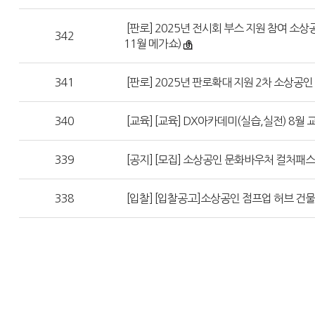
[판로] 2025년 전시회 부스 지원 참여 소상
342
11월 메가쇼)
341
[판로] 2025년 판로확대 지원 2차 소상공
340
[교육] [교육] DX아카데미(실습,실전) 8월
339
[공지] [모집] 소상공인 문화바우처 컬처패스
338
[입찰] [입찰공고]소상공인 점프업 허브 