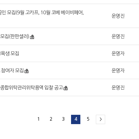
공인 모집(9월 고카프, 10월 코베 베이비페어,
운영진
인 모집(판판셀러)
운영진
 교육생 모집
운영자
 참여자 모집
운영자
건물종합위탁관리위탁용역 입찰 공고
운영진
1
2
3
4
5
>