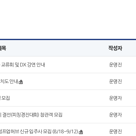
제목
작성자
 교류회 및 DX 강연 안내
운영진
배치도 안내
운영진
생 모집
운영자
이 결선(피칭경진대회) 참관객 모집
운영자
점프업허브 신규 입주사 모집 (8/18~9/12)
운영진