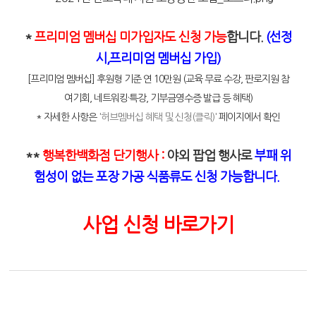
*
프리미엄 멤버십
미가입자도 신청 가능
합니다.
(선정
시,
프리미엄 멤버십 가입)
[프리미엄 멤버십] 후원형 기준 연 10만원 (교육 무료 수강, 판로지원 참
여기회, 네트워킹·특강, 기부금영수증 발급 등 혜택)
* 자세한 사항은
'허브멤버십 혜택 및 신청(클릭)
'
페이지에서 확인
**
행복한백화점 단기행사 :
야외 팝업 행사로
부패 위
험성이 없는
포장 가공 식품류도 신청 가능합니다.
사업
신청
바로가기