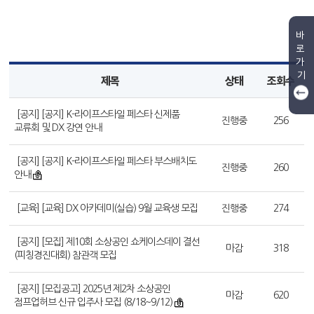
바
로
가
기
제목
상태
조회수
[공지] [공지] K-라이프스타일 페스타 신제품
진행중
256
교류회 및 DX 강연 안내
[공지] [공지] K-라이프스타일 페스타 부스배치도
진행중
260
안내
[교육] [교육] DX 아카데미(실습) 9월 교육생 모집
진행중
274
[공지] [모집] 제10회 소상공인 쇼케이스데이 결선
마감
318
(피칭경진대회) 참관객 모집
[공지] [모집공고] 2025년 제2차 소상공인
마감
620
점프업허브 신규 입주사 모집 (8/18~9/12)