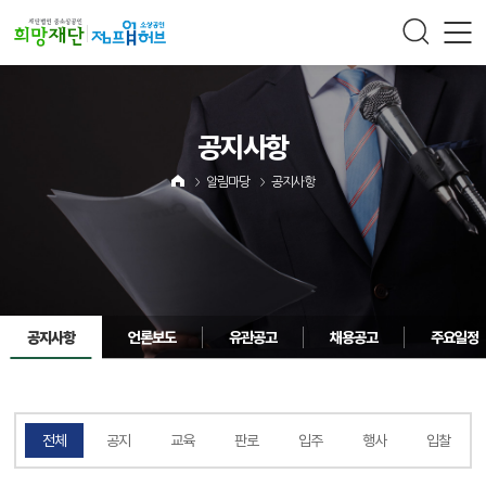
주메뉴 바로가기
컨텐츠 바로가기
공지사항
알림마당
공지사항
공지사항
언론보도
유관공고
채용공고
주요일정
전체
공지
교육
판로
입주
행사
입찰