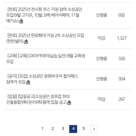
[판로] 2025년 전시회 부스 지원 참여 소상공인
모집(9월 고카프, 10월 코베 베이비페어, 11월
진행중
692
메가쇼)
[판로] 2025년 판로확대 지원 2차 소상공인 모집
마감
1,327
(판판셀러)
[교육] [교육] DX아카데미(실습,실전) 8월 교육생
진행중
326
모집
[공지] [모집] 소상공인 문화바우처 컬처패스
진행중
934
참여자 모집
[입찰] [입찰공고]소상공인 점프업 허브
마감
267
건물종합위탁관리위탁용역 입찰 공고
1
2
3
4
5
>