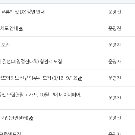
 교류회 및 DX 강연 안내
운영진
배치도 안내
운영진
생 모집
운영자
이 결선(피칭경진대회) 참관객 모집
운영자
점프업허브 신규 입주사 모집 (8/18~9/12)
운영진
공인 모집(9월 고카프, 10월 코베 베이비페어,
운영진
인 모집(판판셀러)
운영진
월 교육생 모집
운영자