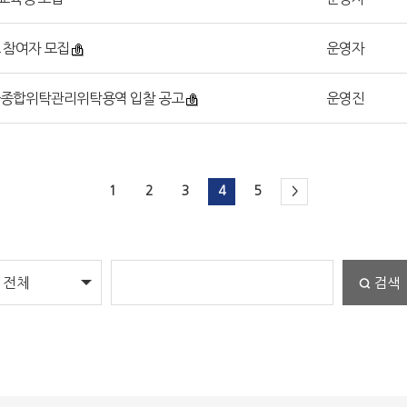
 참여자 모집
운영자
건물종합위탁관리위탁용역 입찰 공고
운영진
1
2
3
4
5
>
검색