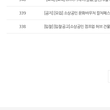
339
[공지] [모집] 소상공인 문화바우처 컬처패스
338
[입찰] [입찰공고]소상공인 점프업 허브 