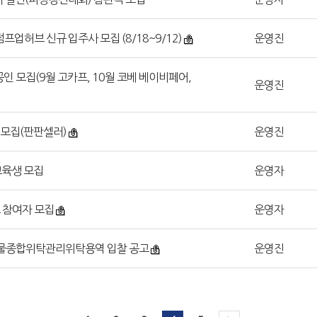
점프업허브 신규 입주사 모집 (8/18~9/12)
운영진
공인 모집(9월 고카프, 10월 코베 베이비페어,
운영진
인 모집(판판셀러)
운영진
 교육생 모집
운영자
 참여자 모집
운영자
 건물종합위탁관리위탁용역 입찰 공고
운영진