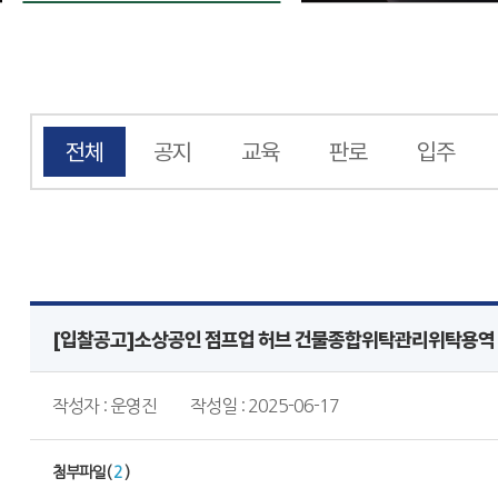
전체
공지
교육
판로
입주
[입찰공고]소상공인 점프업 허브 건물종합위탁관리위탁용역 
작성자 : 운영진
작성일 : 2025-06-17
첨부파일(
2
)