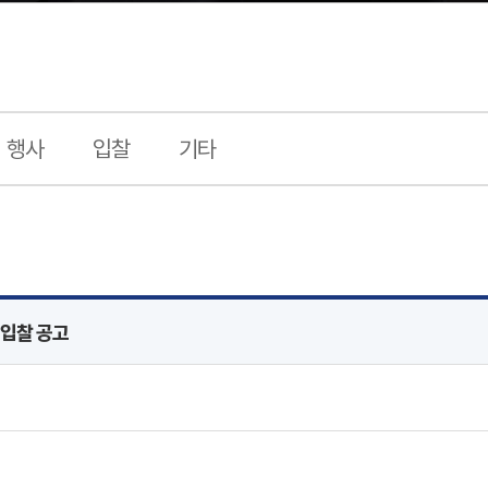
행사
입찰
기타
입찰 공고