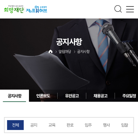
주메뉴 바로가기
컨텐츠 바로가기
공지사항
알림마당
공지사항
공지사항
언론보도
유관공고
채용공고
주요일정
전체
공지
교육
판로
입주
행사
입찰