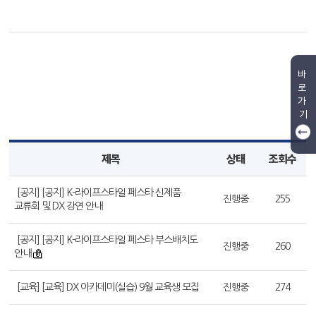
바
로
가
기
제목
상태
조회수
[공지] [공지] K-라이프스타일 페스타 신제품
진행중
255
교류회 및 DX 강연 안내
[공지] [공지] K-라이프스타일 페스타 부스배치도
진행중
260
안내
[교육] [교육] DX 아카데미(실습) 9월 교육생 모집
진행중
274