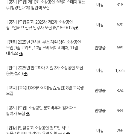
[공지] [모집] 제10회 소상공인 쇼케이스데이 결선
마감
318
(피칭경진대회) 참관객 모집
[공지] [모집공고] 2025년 제2차 소상공인
마감
620
점프업허브 신규 입주사 모집 (8/18~9/12)
[판로] 2025년 전시회 부스 지원 참여 소상공인
모집(9월 고카프, 10월 코베 베이비페어, 11월
진행중
689
메가쇼)
[판로] 2025년 판로확대 지원 2차 소상공인 모집
마감
1,325
(판판셀러)
[교육] [교육] DX아카데미(실습,실전) 8월 교육생
진행중
324
모집
[공지] [모집] 소상공인 문화바우처 컬처패스
진행중
933
참여자 모집
[입찰] [입찰공고]소상공인 점프업 허브
마감
266
건물종합위탁관리위탁용역 입찰 공고