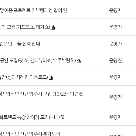
희망이음 프로젝트 기부캠페인 참여 안내
운영자
공인 모집(기프트쇼, 메가쇼)
운영진
컨설턴트 풀 선정 안내
운영자
소상공인 모집(펫쇼, 인디뷰티쇼, 맥주박람회)
운영진
발간(성과사례집 다운로드)
운영자
점프업허브 신규 입주사 모집 (10/23~11/16)
운영진
문화트렌드 특강 참여자 모집(~11/5)
운영자
인 점프업허브 신규 입주사 추가모집