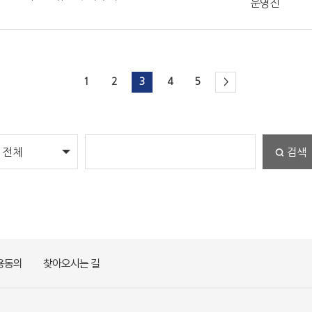
운영진
1
2
3
4
5
>
검색
용동의
찾아오시는 길