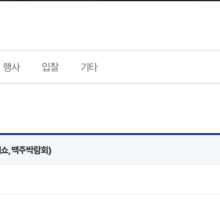
행사
입찰
기타
티쇼, 맥주박람회)