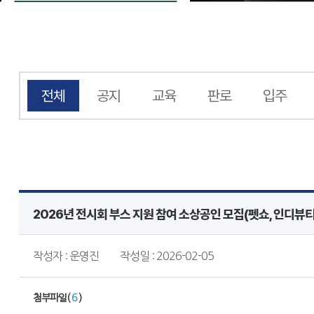
전체
공지
교육
판로
입주
2026년 전시회 부스 지원 참여 소상공인 모집(펫쇼, 인디뷰
작성자 : 운영진
작성일 : 2026-02-05
첨부파일(
6
)