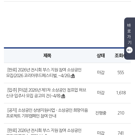
바
로
가
기
제목
상태
조회수
[판로] 2026년 전시회 부스 지원 참여 소상공인
마감
555
모집(2026 코리아푸드페스티벌, ~4/26)
[입주] [마감] 2026년 제1차 소상공인 점프업 허브
마감
1,618
신규 입주사 모집 공고의 건(~4/8)
[공지] 소상공인 상생지원사업 - 소상공인 희망이음
진행중
210
프로젝트 기부캠페인 참여 안내
[판로] 2026년 전시회 부스 지원 참여 소상공인
마감
741