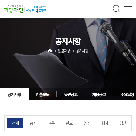
주메뉴 바로가기
컨텐츠 바로가기
공지사항
알림마당
공지사항
공지사항
언론보도
유관공고
채용공고
주요일정
전체
공지
교육
판로
입주
행사
입찰