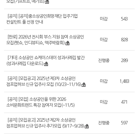
모집(기프트쇼, 메가쇼)
[공지] [공지]중소상공인희망재단 입주기업
마감
543
컨설턴트 풀 선정 안내
[판로] 2026년 전시회 부스 지원 참여 소상공인
마감
828
모집(펫쇼, 인디뷰티쇼, 맥주박람회)
[기타] 소상공인 쇼케이스데이 성과사례집 발간
진행중
289
(성과사례집 다운로드)
[공지] [모집공고] 2025년 제3차 소상공인
마감
1,483
점프업허브 신규 입주사 모집 (10/23~11/16)
[공지] [모집] 소상공인을 위한 2026
마감
471
소비문화트렌드 특강 참여자 모집(~11/5)
[공지] [모집공고] 2025년 제2차 소상공인
진행중
597
점프업허브 신규 입주사 추가모집 (9/17~9/28)