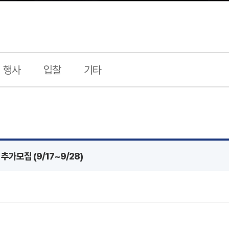
행사
입찰
기타
가모집 (9/17~9/28)