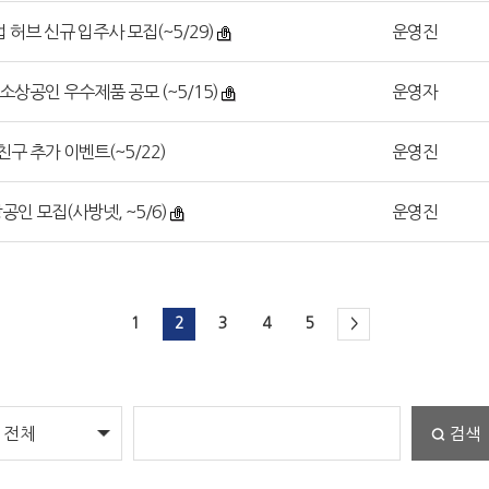
업 허브 신규 입주사 모집(~5/29)
운영진
소상공인 우수제품 공모 (~5/15)
운영자
친구 추가 이벤트(~5/22)
운영진
공인 모집(사방넷, ~5/6)
운영진
1
2
3
4
5
>
검색