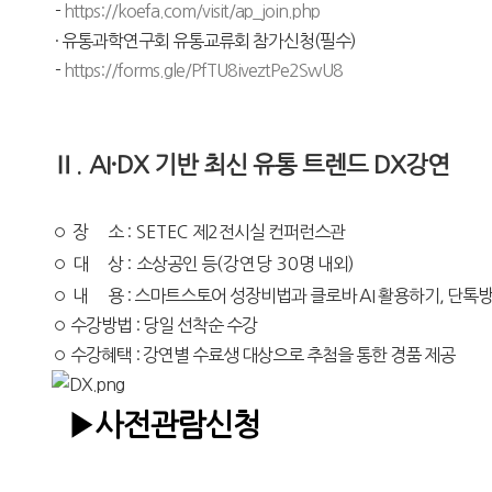
-
https://koefa.com/visit/ap_join.php
· 유통과학연구회 유통교류회 참가신청(필수)
-
https://forms.gle/PfTU8iveztPe2SwU8
Ⅱ.
AI·DX 기반 최신 유통 트렌드 DX강연
◦
장 소
:
SETEC
제
2
전시실 컨퍼런스관
◦
대 상
:
소상공인 등
(강연당
30
명 내외
)
◦
내 용 : 스마트스토어 성장비법과 클로바 AI 활용하기, 단톡방
◦ 수강방법 : 당일 선착순 수강
◦ 수강혜택 : 강연별 수료생 대상으로 추첨을 통한 경품 제공
▶사전관람신청