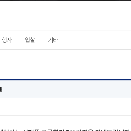
행사
입찰
기타
내