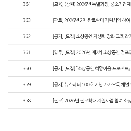
364
[교육] (강원) 2026년 특별과정, 중소기업
363
[판로] 2026년 2차 판로확대 지원사업 참
362
[공지] [모집] 소상공인 자생력 강화 교육 참
361
[입주] [모집] 2026년 제2차 소상공인 점프
360
[공지] [모집] 「소상공인 희망이음 프로젝트」 
359
[공지] 뉴스레터 100호 기념 카카오톡 채널 
358
[판로] 2026년 판로확대 지원사업 참여 소상