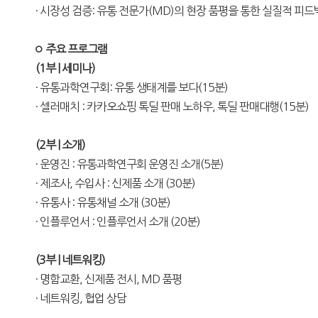
· 시장성 검증: 유통 전문가(MD)의 현장 품평을 통한 실질적 피드
◦ 주요 프로그램
(1부 | 세미나)
·
유통과학연구회: 유통 생태계를 보다(15분)
·
셀러매치 : 카카오쇼핑 톡딜 판매 노하우, 톡딜 판매대행(15분)
(2부 | 소개)
·
운영진 : 유통과학연구회 운영진 소개(5분)
·
제조사, 수입사 : 신제품 소개 (30분)
·
유통사 : 유통채널 소개 (30분)
·
인플루언서 : 인플루언서 소개 (20분)
(3부 | 네트워킹)
·
명함교환, 신제품 전시, MD 품평
·
네트워킹, 협업 상담