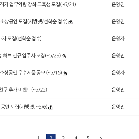
재직자 업무역량 강화 교육생 모집(~6/21)
운영진
여 소상공인 모집(사방넷/선착순 접수)
운영진
가자 모집(선착순 접수)
운영자
업 허브 신규 입주사 모집(~5/29)
운영진
소상공인 우수제품 공모 (~5/15)
운영자
친구 추가 이벤트(~5/22)
운영진
공인 모집(사방넷, ~5/6)
운영진
1
2
3
4
5
>