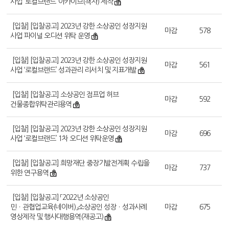
사업 ‘로컬브랜드’ 아카이브(책자) 제작
[입찰] [입찰공고] 2023년 강한 소상공인 성장지원
마감
578
사업 파이널 오디션 위탁 운영
[입찰] [입찰공고] 2023년 강한 소상공인 성장지원
마감
561
사업 ‘로컬브랜드’ 성과관리 리서치 및 지표개발
[입찰] [입찰공고] 소상공인 점프업 허브
마감
592
건물종합위탁관리용역
[입찰] [입찰공고] 2023년 강한 소상공인 성장지원
마감
696
사업 ‘로컬브랜드’ 1차 오디션 위탁운영
[입찰] [입찰공고] 희망재단 중장기발전계획 수립을
마감
737
위한 연구용역
[입찰] [입찰공고] 「2022년 소상공인
민ㆍ관협업교육(네이버)」소상공인 성장ㆍ성과사례
마감
675
영상제작 및 행사대행용역(재공고)