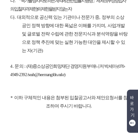
나
.
「
국가를 당사자로 하는 계약에 관한 법률 시행령
」
제
76
조
(
부정당업자
의 입찰자격 제한
)
의 제한을 받지 않는 자
다
.
대외적으로 공신력 있는 기관이나 전문가 중
,
정부의 소상
공인 정책 방향에 대한 폭넓은 이해를 가지며
,
사업개발
및 글로벌 전략 수립에 관한 전문지식과 분석역량을 바탕
으로 정책 추진에 맞는 실현 가능한 대안을 제시할 수 있
는 자
(
기관
)
4.
문의
:
(
재
)
중소상공인희망재단 경영지원부 매니저 박세아
(070-
4949-2392 /seah@heemangfdn.or.kr)
바
*
이하 구체적인 내용은 첨부된 입찰공고서와 제안요청서를 참
로
조하여 주시기 바랍니다
.
가
기