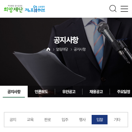
주메뉴 바로가기
컨텐츠 바로가기
공지사항
알림마당
공지사항
공지사항
언론보도
유관공고
채용공고
주요일정
공지
교육
판로
입주
행사
입찰
기타