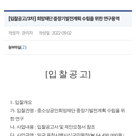
[입찰공고/3차] 희망재단 중장기발전계획 수립을 위한 연구용역
작성자 : 관리자
작성일 : 2022-09-02
2
첨부파일(
)
[
입 찰 공 고
]
1.
입찰개요
가
.
입찰건명
:
중소상공인희망재단 중장기발전계획 수립을 위
한 연구
나
.
사업내용
:
입찰공고서 및 제안요청서 참조
다
.
사업금액
:
일금 육천사백사십구만원정
(
₩
64,490,000
원
/