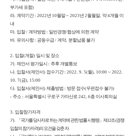
부가세 포함
)
라
.
계약기간
: 2022
년
10
월말
~ 2023
년
2
월월말
,
약
4
개월 이
내
마
.
입찰
/
계약방법
:
일반경쟁
/
협상에 의한 계약
바
.
유의사항
:
공동수급
/
계약
,
분할납품 불가
2.
입찰
(
개찰
)
일시 및 장소
가
.
제안서 평가일시
:
추후 개별통보
나
.
입찰서
(
제안서
)
접수기간
: 2022. 9. 5(
월
), 10:00 ~ 2022.
10. 7(
금
), 15:00
다
.
입찰서
(
제안서
)
제출방법
:
방문 접수
(
우편접수 불가
)
-
주소
:
서울특별시 구로구 가마산로
242, 6
층 이사회의실
3.
입찰참가자격
가
.
「
국가를 당사자로 하는 계약에 관한 법률 시행령
」
제
12
조
(
경쟁
입찰의 참가자격
)
의 요건을 갖춘 자