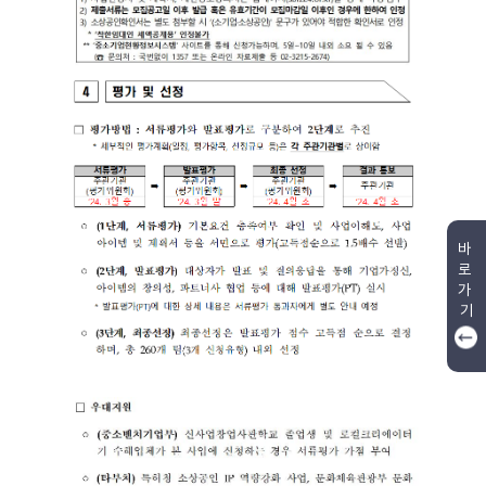
바
로
가
기