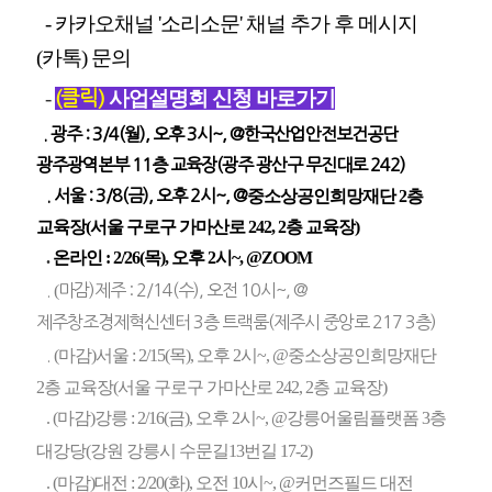
- 카카오채널 '소리소문' 채널 추가 후 메시지
(카톡) 문의
-
사업설명회 신청 바로가기
(클릭)
. 광주 : 3/4(월), 오후 3시~, @한국산업안전보건공단
광주광역본부 11층 교육장(광주 광산구 무진대로 242)
. 서울 : 3/8(금), 오후 2시~, @
중소상공인희망재단 2층
교육장(서울 구로구 가마산로 242, 2층 교육장)
.
온라인
: 2/26(목), 오후 2시~, @ZOOM
.
(
마감)제주 : 2/14(수), 오전 10시~, @
제주창조경제혁신센터 3층 트랙룸(제주시 중앙로 217 3층)
.
(마감)
서울 : 2/15(목), 오후 2시~, @중소상공인희망재단
2층 교육장(서울 구로구 가마산로 242, 2층 교육장)
.
(마감)
강릉 : 2/16(금), 오후 2시~, @강릉어울림플랫폼 3층
대강당(강원 강릉시 수문길13번길 17-2)
.
(마감)
대전 : 2/20(화), 오전 10시~, @커먼즈필드 대전