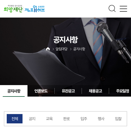
주메뉴 바로가기
컨텐츠 바로가기
공지사항
알림마당
공지사항
공지사항
언론보도
유관공고
채용공고
주요일정
전체
공지
교육
판로
입주
행사
입찰