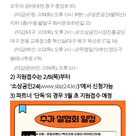
모두의 공터(대전 중구 중앙로 85)
.
(마감)
수원 : 2/20(화), 오후 13시 30분~, @공존공간(팔딱산)
지하 1층(수원 팔달구 화서문로45번길 32)
.
(마감)
대구 : 2/22(목), 오후 2시~, @소상공인시장진흥공단
대구 전용 교육장 2층 혁신실(대구 북구 옥산로 17길 14)
.
(마감)
부산 : 2/22(목), 오후 2시~, @무명일기(부산 영도구
봉래나루로 178)
.
(마감)
온라인
: 2/26(목), 오후 2시~
2) 지원접수는 2/8(목)부터
'소상공인24(
www.sbiz24.kr/
)'에서 신청가능
3) 파트너 '단독'의 경우 3월 초 지원접수 예정