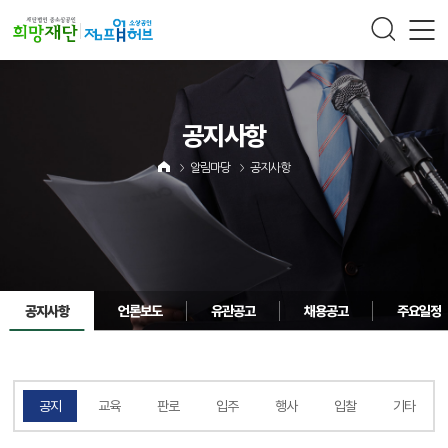
주메뉴 바로가기
컨텐츠 바로가기
공지사항
알림마당
공지사항
공지사항
언론보도
유관공고
채용공고
주요일정
체
공지
교육
판로
입주
행사
입찰
기타