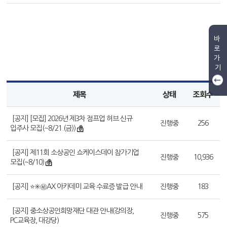
바
로
가
기
제목
상태
조회수
[공지] [모집] 2026년 제3차 점프업 허브 신규
진행중
256
입주사 모집(~8/21.(금))
[공지] 제11회 소상공인 쇼케이스데이 참가기업
진행중
10,936
모집(~8/10)
[공지] ⭐✳️㊙️AX 아카데미 교육 수료증 발급 안내
진행중
183
[공지] 중소상공인희망재단 대관 안내(강의장,
진행중
575
PC교육장, 대강당)