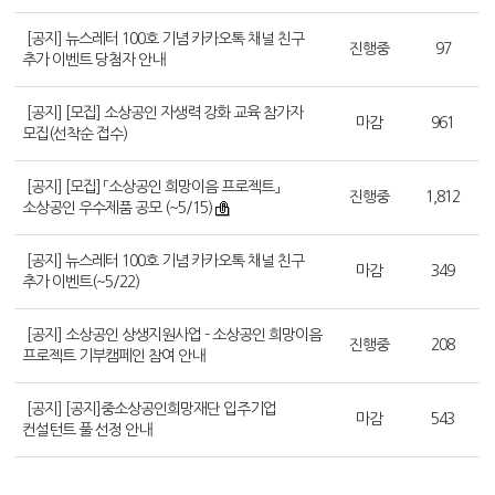
[공지] 뉴스레터 100호 기념 카카오톡 채널 친구
진행중
97
추가 이벤트 당첨자 안내
[공지] [모집] 소상공인 자생력 강화 교육 참가자
마감
961
모집(선착순 접수)
[공지] [모집] 「소상공인 희망이음 프로젝트」
진행중
1,812
소상공인 우수제품 공모 (~5/15)
[공지] 뉴스레터 100호 기념 카카오톡 채널 친구
마감
349
추가 이벤트(~5/22)
[공지] 소상공인 상생지원사업 - 소상공인 희망이음
진행중
208
프로젝트 기부캠페인 참여 안내
[공지] [공지]중소상공인희망재단 입주기업
마감
543
컨설턴트 풀 선정 안내