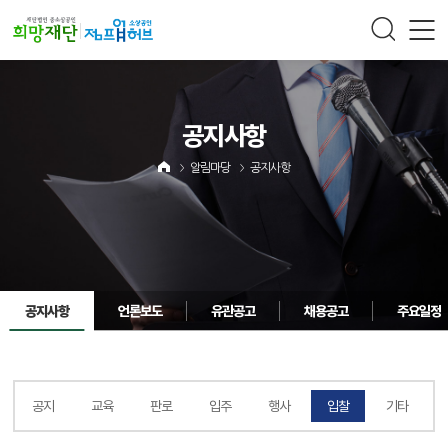
주메뉴 바로가기
컨텐츠 바로가기
공지사항
알림마당
공지사항
공지사항
언론보도
유관공고
채용공고
주요일정
공지
교육
판로
입주
행사
입찰
기타