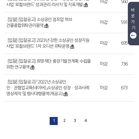
마감
560
사업 ‘로컬브랜드’ 성과관리 리서치 및 지표개발
바
로
[입찰] [입찰공고] 소상공인 점프업 허브
가
마감
591
건물종합위탁관리용역
기
[입찰] [입찰공고] 2023년 강한 소상공인 성장지원
마감
695
사업 ‘로컬브랜드’ 1차 오디션 위탁운영
[입찰] [입찰공고] 희망재단 중장기발전계획 수립을
마감
736
위한 연구용역
[입찰] [입찰공고] 「2022년 소상공인
민ㆍ관협업교육(네이버)」소상공인 성장ㆍ성과사례
마감
673
영상제작 및 행사대행용역(재공고)
1
2
3
4