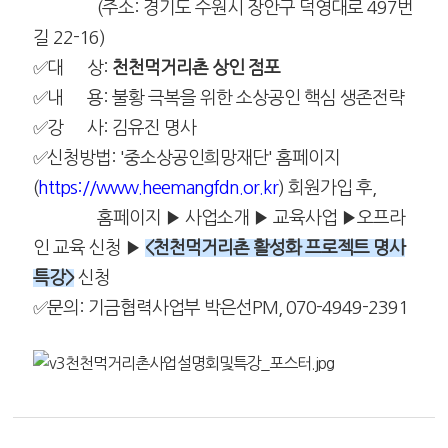
(주소: 경기도 수원시 장안구 덕영대로 497번
길 22-16)
✅대 상:
천천먹거리촌 상인 점포
✅내 용: 불황 극복을 위한 소상공인 핵심 생존전략
✅강 사: 김유진 명사
✅신청방법: '중소상공인희망재단' 홈페이지
(
https://www.heemangfdn.or.kr
) 회원가입 후,
홈페이지 ▶ 사업소개
▶ 교육사업
▶오프라
인 교육 신청
▶
<천천먹거리촌 활성화 프로젝트 명사
특강>
신청
✅문의: 기금협력사업부 박은선PM, 070-4949-2391