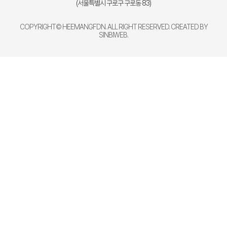
(서울특별시 구로구 구로동 83)
COPYRIGHT© HEEMANGFDN. ALL RIGHT RESERVED. CREATED BY
SINBIWEB
.